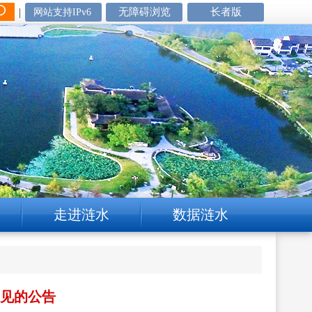
|
无障碍浏览
长者版
网站支持IPv6
走进涟水
数据涟水
意见的公告