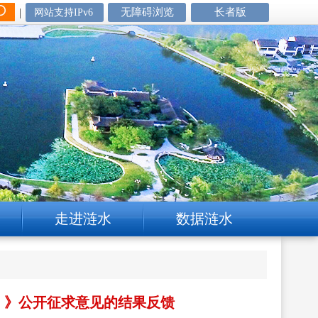
|
无障碍浏览
长者版
网站支持IPv6
走进涟水
数据涟水
）》公开征求意见的结果反馈