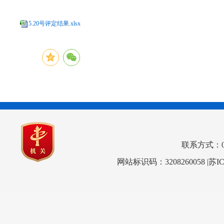
5.20号评定结果.xlsx
联系方式：0517
网站标识码：3208260058
|苏I