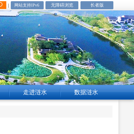
|
无障碍浏览
长者版
网站支持IPv6
走进涟水
数据涟水