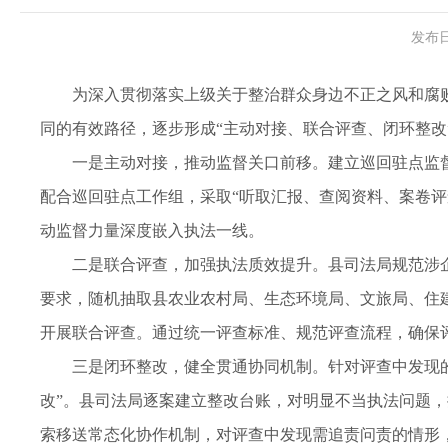
发布日
为深入贯彻落实上级关于整治群众身边不正之风和腐
同的有效路径，逐步形成“主动对接、联合评查、闭环整改
一是主动对接，推动监督关口前移。建立巡回驻点监
配合巡回驻点工作组，采取“听取汇报、查阅资料、案卷
动监督力量深度嵌入执法一线。
二是联合评查，加强执法质效提升。县司法局规范涉
要求，随机抽取县农业农村局、生态环境局、文旅局、住建
开展联合评查。通过统一评查标准、规范评查流程，确保
三是闭环整改，健全贯通协同机制。针对评查中发现
改”。县司法局逐案建立整改台账，对明显不当执法问题
索移送常态化协作机制，对评查中发现需追责问责的情形，