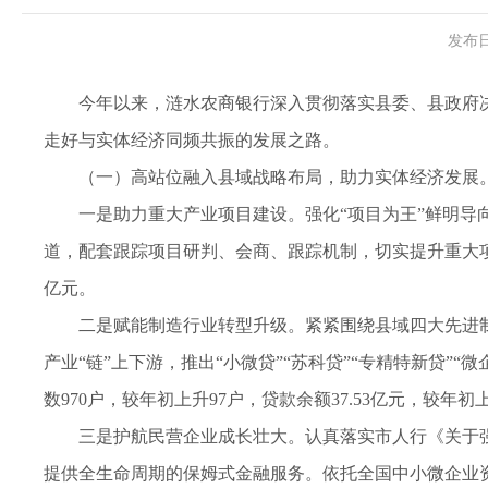
发布日
今年以来，涟水农商银行深入贯彻落实县委、县政府
走好与实体经济同频共振的发展之路。
（一）高站位融入县域战略布局，助力实体经济发展
一是助力重大产业项目建设。强化“项目为王”鲜明导
道，配套跟踪项目研判、会商、跟踪机制，切实提升重大项
亿元。
二是赋能制造行业转型升级。紧紧围绕县域四大先进
产业“链”上下游，推出“小微贷”“苏科贷”“专精特新贷
数970户，较年初上升97户，贷款余额37.53亿元，较年初上
三是护航民营企业成长壮大。认真落实市人行《关于
提供全生命周期的保姆式金融服务。依托全国中小微企业资金