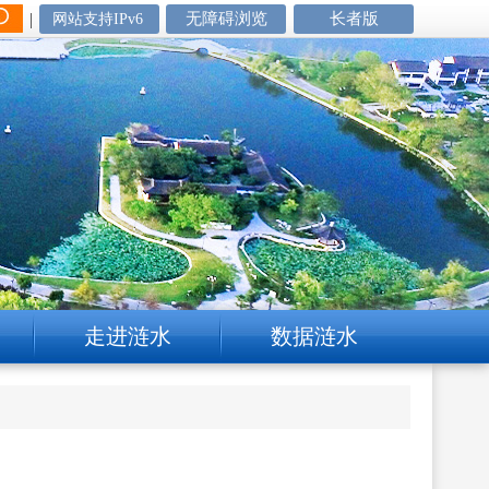
|
无障碍浏览
长者版
网站支持IPv6
走进涟水
数据涟水