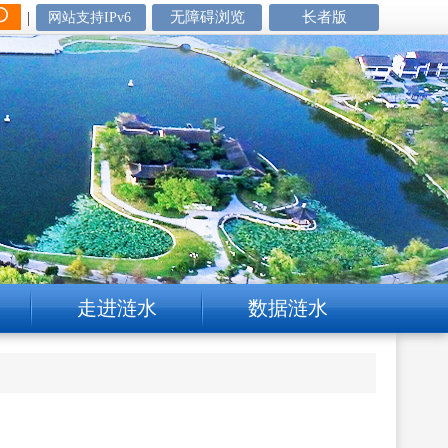
|
无障碍浏览
长者版
网站支持IPv6
走进涟水
数据涟水