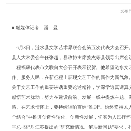
发布日
■ 融媒体记者 潘 曼
6月8日，涟水县文学艺术界联合会第五次代表大会召开
县人大常委会主任张超，县政协主席姜杰等县领导出席会
程福康代表市文联向大会召开表示祝贺。他希望涟水文艺
作、服务人民，在新征程上展现文艺工作的新作为新气象。
关于文艺工作的重要讲话重要论述精神，学深学透真谛真
感悟艺术脉动，努力在建设前沿、发展一线中提炼主题、
路。在艺术情怀上，要持续唱响百姓“淮剧”。始终坚持以
个结合”中推进创造性转化、创新性发展，切实为人民抒怀
平总书记对江苏提出的“研究新情况、解决新问题”要求，