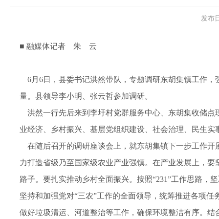
发布日
■ 融媒体记者 朱 云
6月6日，县委书记洪然带队，专题调研东胡集镇工作，
量。县领导李小明、张云哲参加调研。
洪然一行先后来到李圩村党群服务中心、东胡集收储点现
业经济、乡村振兴、基层党组织建设、社会治理、民生实
在随后召开的调研座谈会上，就东胡集镇下一步工作开展
力打造省级乃至国家级农业产业强镇。在产业发展上，要
路子。要扎实推动乡村全面振兴。按照“231”工作思路
坚持和加强党对“三农”工作的全面领导，统筹推进各项任
做好垃圾清运、河道整治等工作，确保环境整洁有序。结