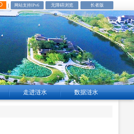
|
无障碍浏览
长者版
网站支持IPv6
走进涟水
数据涟水