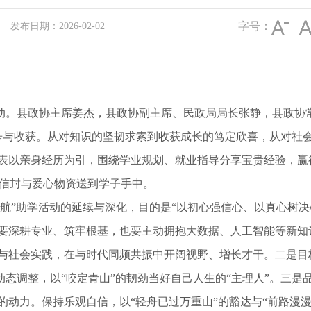
字号：
发布日期：2026-02-02
行活动。县政协主席姜杰，县政协副主席、民政局局长张静，县政
与收获。从对知识的坚韧求索到收获成长的笃定欣喜，从对社
表以亲身经历为引，围绕学业规划、就业指导分享宝贵经验，赢
识的信封与爱心物资送到学子手中。
梦启航”助学活动的延续与深化，目的是“以初心强信心、以真心树
要深耕专业、筑牢根基，也要主动拥抱大数据、人工智能等新知
与社会实践，在与时代同频共振中开阔视野、增长才干。二是目
、动态调整，以“咬定青山”的韧劲当好自己人生的“主理人”。三
的动力。保持乐观自信，以“轻舟已过万重山”的豁达与“前路漫