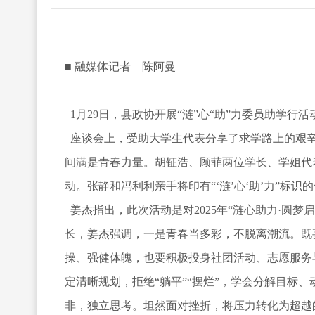
■ 融媒体记者 陈阿曼
1月29日，县政协开展“涟”心“助”力委员助学
座谈会上，受助大学生代表分享了求学路上的艰辛
间满是青春力量。胡钲浩、顾菲两位学长、学姐代
动。张静和冯利利亲手将印有“‘涟’心‘助’力”标
姜杰指出，此次活动是对2025年“涟心助力·圆
长，姜杰强调，一是青春当多彩，不脱离潮流。既
操、强健体魄，也要积极投身社团活动、志愿服务
定清晰规划，拒绝“躺平”“摆烂”，学会分解目标
非，独立思考。坦然面对挫折，将压力转化为超越