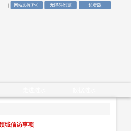
|
无障碍浏览
长者版
网站支持IPv6
走进涟水
数据涟水
领域信访事项