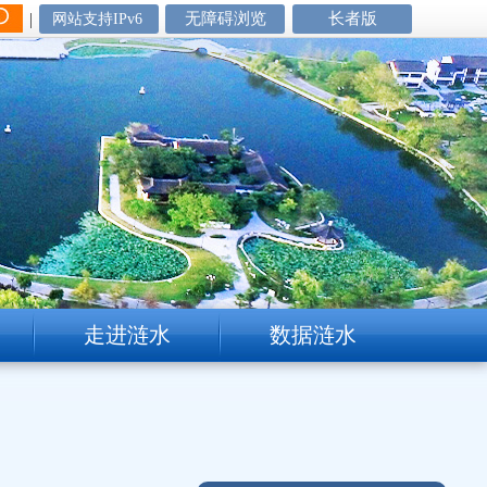
|
无障碍浏览
长者版
网站支持IPv6
走进涟水
数据涟水