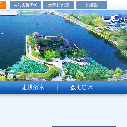
|
无障碍浏览
长者版
网站支持IPv6
走进涟水
数据涟水