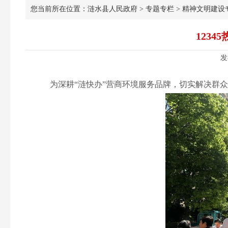
您当前所在位置：
涟水县人民政府
>
专题专栏
>
精神文明建设
123
发
为深耕“涟快办”营商环境服务品牌，切实解决群众“急